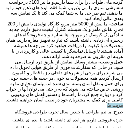
گزینه های طراحی را برای شما داریم.و ما نیز 100٪ درخواست
سفارشی سازی را می پذیریم، شما فقط ایده های ذهن خود را به
ما بدهید، تیم طراحی ما به شما کمک می کند تا یک نمایش سه
بعدی عالی ایجاد کنید.
ساخت
- ما بیش از 5000 متر مربع کارگاه تولیدی با بیش از 200
نجار، نقاش ماهر و یک سیستم کنترل کیفیت دقیق داریم.چه به
سادگی یک کیوسک در مورچه ها بسازید و چه فروشگاه های
زنجیره ای زیادی داشته باشید که نیاز به تجهیز مغازه دارند، همان
محصولات با کیفیت را دریافت خواهید کرد.مورچه ها همیشه
آماده هستند تا وسایل نمایشگر با کیفیت عالی و کاربردی را با
هزینه ای مقرون به صرفه به شما ارائه دهند.
حمل و نصب
- بیشتر وسایل نمایش از طریق دریا ارسال می
شود، در حالی که سفارشات فوری از طریق هوایی تحویل داده
می شوند.برای برخی از شهرهای داخلی نیز با قطار و کامیون
ارسال کردیم.همه محصولات به خوبی در جعبه های جعبه چوبی
برای حمل و نقل آسان بسته بندی شده اند.مبلمان تجاری ما به
روشی خاص ساخته می شوند که به راحتی می توان آنها را خراب
کرد و دوباره جمع کرد.ما راهنماها و دستورالعمل های ویدیویی
کاملی برای کمک به مشتریان خود در نصب آسان خواهیم داشت.
مزیت ما
طرح
: ما تیم طراحی با چندین سال تجربه طراحی فروشگاه 
خرده فروشی داریم.هر ایده ای داشته باشید یا ایده ای نداشته 
باشید، طراحان ما می توانند طراحی خلاقانه ای به شما ارائه 