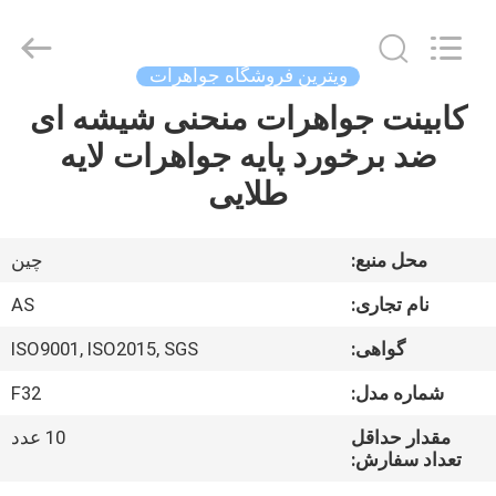
Guangzhou
Ansheng
Display
Shelves
Co.,Ltd.
ویترین فروشگاه جواهرات
All
Rights
کابینت جواهرات منحنی شیشه ای
صفحه
Reserved.
ضد برخورد پایه جواهرات لایه
اصلی
طلایی
محصولات
محل منبع:
چین
فیلم
نام تجاری:
AS
های
گواهی:
ISO9001, ISO2015, SGS
شماره مدل:
F32
درباره
ما
مقدار حداقل
10 عدد
تعداد سفارش: