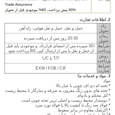
Trade Assurance
40% پیش پرداخت، 60% موجودی قبل از تحویل
2. اطلاعات تجارت
راه
حمل و نقل، حمل و نقل هوایی، راه آهن
تحویل
زمان
20-30 روز پس از دریافت سپرده
تحویل
شرایط
30٪ سپرده پس از امضای قرارداد، و موجودی باید قبل
پرداخت
از حمل و نقل یا پس از ارسال کپی B/L پرداخت شود
روش
T/T یا L/C
پرداخت
شرایط
EXW / FOB / CIF
تجارت
3. مواد و خدمات ما:
مواد:
* تخته ام دی اف چوبی با عیار بالا.
* تخته های بدون رنگ مقرون به صرفه و سازگار با محیط زیست
* آتل محکم و بادوام
* دوستدار محیط زیست و اصلی ترین تخته چوبی است
* فولاد ضد زنگ با کیفیت بالا یا فولاد نورد سرد
* اکریلیک مقاوم در برابر سقوط
* آبکاری یا پاشش سطحی با کیفیت بالا