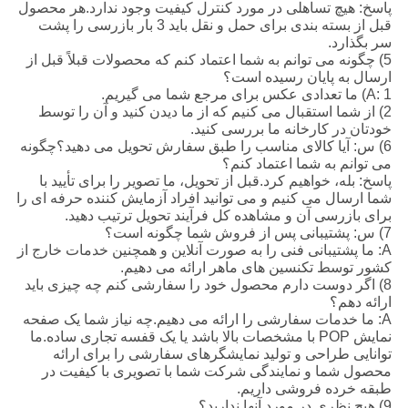
پاسخ: هیچ تساهلی در مورد کنترل کیفیت وجود ندارد.هر محصول
قبل از بسته بندی برای حمل و نقل باید 3 بار بازرسی را پشت
سر بگذارد.
5) چگونه می توانم به شما اعتماد کنم که محصولات قبلاً قبل از
ارسال به پایان رسیده است؟
A: 1) ما تعدادی عکس برای مرجع شما می گیریم.
2) از شما استقبال می کنیم که از ما دیدن کنید و آن را توسط
خودتان در کارخانه ما بررسی کنید.
6) س: آیا کالای مناسب را طبق سفارش تحویل می دهید؟چگونه
می توانم به شما اعتماد کنم؟
پاسخ: بله، خواهیم کرد.قبل از تحویل، ما تصویر را برای تأیید با
شما ارسال می کنیم و می توانید افراد آزمایش کننده حرفه ای را
برای بازرسی آن و مشاهده کل فرآیند تحویل ترتیب دهید.
7) س: پشتیبانی پس از فروش شما چگونه است؟
A: ما پشتیبانی فنی را به صورت آنلاین و همچنین خدمات خارج از
کشور توسط تکنسین های ماهر ارائه می دهیم.
8) اگر دوست دارم محصول خود را سفارشی کنم چه چیزی باید
ارائه دهم؟
A: ما خدمات سفارشی را ارائه می دهیم.چه نیاز شما یک صفحه
نمایش POP با مشخصات بالا باشد یا یک قفسه تجاری ساده.ما
توانایی طراحی و تولید نمایشگرهای سفارشی را برای ارائه
محصول شما و نمایندگی شرکت شما با تصویری با کیفیت در
طبقه خرده فروشی داریم.
9) هیچ نظری در مورد آنها ندارید؟