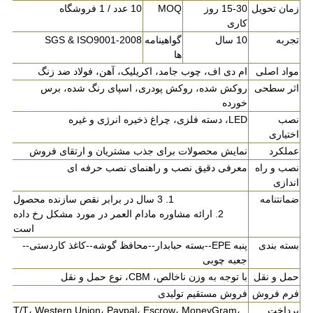
زمان تحویل
15-30 روز
MOQ
10 عدد / 1 فروشگاه
کاری
تجربه
10 سال
گواهینامه
SGS & ISO9001-2008
ها
مواد اصلی
ام دی اف، چوب جامد، اکریلیک، آهن، فولاد ضد زنگ
اثر سطحی
روکش شده، روکش پودری، اسپای رنگ شده، برس
خورده
نصب
LED، دسته فلزی، چراغ ذخیره انرژی و غیره
اختیاری
عملکرد
نمایش محصولات برای جذب مشتریان و ارتقای فروش
نصب و راه
معرفی دقیق نصب و راهنمای نصب حرفه ای
اندازی
ضمانتنامه
1. 3 سال در برابر نقص سازنده محصول
2. ارائه مشاوره مادام العمر در مورد مشکل رخ داده
است
بسته بندی
پنبه EPE--بسته حبابدار--محافظ گوشه--کاغذ کاردستی--
جعبه چوبی
حمل و نقل
با توجه به وزن ناخالص، CBM، نوع حمل و نقل
فرم فروش
فروش مستقیم تولیدی
پرداخت
T/T، Western Union، Paypal، Escrow، MoneyGram،