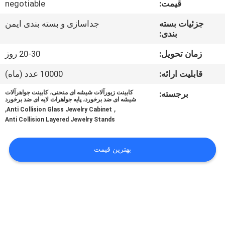
قیمت:
negotiable
تور
کارخانه
جزئیات بسته
جداسازی و بسته بندی ایمن
بندی:
کنترل
زمان تحویل:
20-30 روز
کیفیت
قابلیت ارائه:
10000 عدد (ماه)
برجسته:
کابینت زیورآلات شیشه ای منحنی، کابینت جواهرآلات
شیشه ای ضد برخورد، پایه جواهرات لایه ای ضد برخورد
با
,
,
Anti Collision Glass Jewelry Cabinet
ما
Anti Collision Layered Jewelry Stands
تماس
بهترین قیمت
بگیرید
درخواست
نقل قول