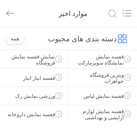
Guangzhou
Ansheng
Display
موارد اخیر
Shelves
Co.,Ltd.
All
Rights
صفحه
Reserved.
دسته بندی های محبوب
همه
اصلی
قفسه نمایش 
نمایش قفسه نمایش 
محصولات
نمایشگاه سوپرمارکت
فروشگاه
ویترین فروشگاه 
قفسه انبار انبار
فیلم
جواهرات
های
قفسه نمایش لباس
ورزشی نمایش رک
درباره
قفسه نمایش لوازم 
قفسه نمایش داروخانه
آرایشی و بهداشتی
ما