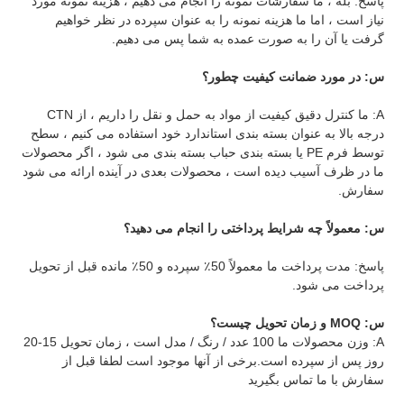
پاسخ: بله ، ما سفارشات نمونه را انجام می دهیم ، هزینه نمونه مورد 
نیاز است ، اما ما هزینه نمونه را به عنوان سپرده در نظر خواهیم 
گرفت یا آن را به صورت عمده به شما پس می دهیم.
س: در مورد ضمانت کیفیت چطور؟ 
A: ما کنترل دقیق کیفیت از مواد به حمل و نقل را داریم ، از CTN 
درجه بالا به عنوان بسته بندی استاندارد خود استفاده می کنیم ، سطح 
توسط فرم PE یا بسته بندی حباب بسته بندی می شود ، اگر محصولات 
ما در ظرف آسیب دیده است ، محصولات بعدی در آینده ارائه می شود 
سفارش.
س: معمولاً چه شرایط پرداختی را انجام می دهید؟
پاسخ: مدت پرداخت ما معمولاً 50٪ سپرده و 50٪ مانده قبل از تحویل 
پرداخت می شود.
س: MOQ و زمان تحویل چیست؟ 
A: وزن محصولات ما 100 عدد / رنگ / مدل است ، زمان تحویل 15-20 
روز پس از سپرده است.برخی از آنها موجود است لطفا قبل از 
سفارش با ما تماس بگیرید