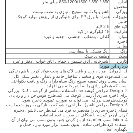
اندازه
350 * 350 * 850/1200/1560 میلی متر
محصول
ویژگی
تاشو و یک ثانیه سوئیچ ، نیازی به نصب نیست
تجهیزات
همراه با ورق PP برای جلوگیری از ریزش موارد کوچک
جانبی
لایه های
3-5 لایه
ظرفیت
15 کیلوگرم در لایه
موارد
گلدان ، بشقاب ، چاشنی ، جعبه و غیره
ذخیره
سازی
رنگ
رنگ مشکی یا سفارشی
سبک
وظیفه ی سبک
کاربرد
آشپزخانه ، اتاق نشیمن ، حمام ، اتاق خواب ، دفتر و غیره
درباره این مورد:
1. 【مواد】 مواد ، وزن و بافت لاک های پخت فولاد کربن با هم زندگی
می کنند.فولاد قوی و ضخیم ، ساختار جامد و پایدار ، تغییر شکل کل
آسان نیست.روند تصفیه سطح رنگ سیاه دارای رنگ و بافت یکنواختی
است که هیجان زیادی را به آشپزخانه می افزاید.
2. Design طراحی گوشه use استفاده منطقی از گوشه ، کمک بزرگی
برای ذخیره سازی آپارتمان کوچک می کند.طرح قوس فن دار و رد پای
کوچک.ظرفیت بزرگ ، می تواند به صورت عمودی ذخیره شود.
3. Design طراحی تاشو】 طراحی تاشو که به تازگی به روز شده است
فضای ذخیره سازی را منحصر به فرد می کند.طراحی تاشو ، ذخیره
کردن آن در گوشه یا شکاف در صورت عدم استفاده.
4. lation نصب after بعد از باز کردن جعبه بدون نصب می توان از آن
استفاده کرد.طراحی ساده ، بدون نصب ابزار مورد نیاز ، حمل و
نگهداری آسان.