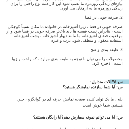
نیازهای زندگی روزمره ما نصب شود.این کار همه نوع راحتی را برای 
زندگی روزمره ما به ارمغان می آورد.
2. صرفه جویی در فضا
صرفه جویی در فضا ، زیرا آشپزخانه در خانواده ما مکان نسبتاً کوچکی 
است ، بنابراین نصب قفسه ها باید باعث صرفه جویی در فضا شود و از 
موقعیت فضای آشپزخانه ما مانند دیوار آشپزخانه ، پشت آشپزخانه 
استفاده معقول و منطقی شود. درب و غیره
3. طبقه بندی واضح
محصولات را می توان با توجه به طبقه بندی موارد ، که راحت و زیبا 
است ، ذخیره کرد.
س FAالات متداول: 
س: آیا شما سازنده نمایشگر هستید؟
بله ، ما یک تولید کننده صفحه نمایش حرفه ای در گوانگژو ، چین 
هستیم. شما خوش آمدید.
س: آیا می توانم نمونه سفارش دهم؟آیا رایگان هستند؟