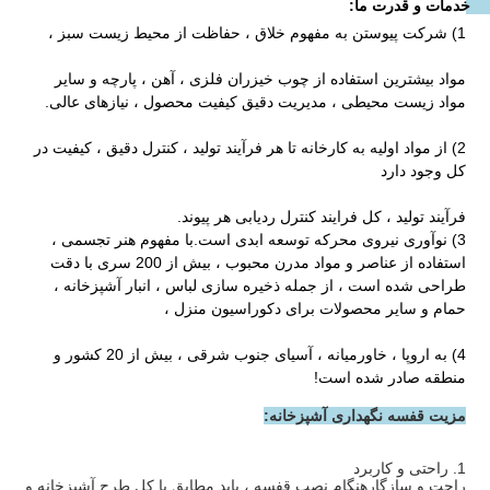
خدمات و قدرت ما: 
1) شرکت پیوستن به مفهوم خلاق ، حفاظت از محیط زیست سبز ،
مواد بیشترین استفاده از چوب خیزران فلزی ، آهن ، پارچه و سایر 
مواد زیست محیطی ، مدیریت دقیق کیفیت محصول ، نیازهای عالی.
2) از مواد اولیه به کارخانه تا هر فرآیند تولید ، کنترل دقیق ، کیفیت در 
کل وجود دارد
فرآیند تولید ، کل فرایند کنترل ردیابی هر پیوند.
3) نوآوری نیروی محرکه توسعه ابدی است.با مفهوم هنر تجسمی ، 
استفاده از عناصر و مواد مدرن محبوب ، بیش از 200 سری با دقت 
طراحی شده است ، از جمله ذخیره سازی لباس ، انبار آشپزخانه ، 
حمام و سایر محصولات برای دکوراسیون منزل ،
4) به اروپا ، خاورمیانه ، آسیای جنوب شرقی ، بیش از 20 کشور و 
منطقه صادر شده است!
مزیت قفسه نگهداری آشپزخانه:
1. راحتی و کاربرد
راحت و سازگارهنگام نصب قفسه ، باید مطابق با کل طرح آشپزخانه و 