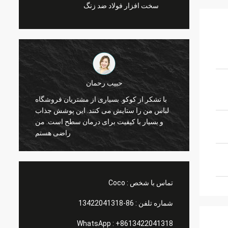
سخت افزار فولاد ضد زنگ
مارکو گالتی
یزات ورزشی
شما همیشه برای من کار خوبی انجام دادید!
من در حال حاضر منظم به نظر می رسد. و من
قفسه نمایش پنجره فروشگاه کریسمس وارد
رزشی
شده است. پس از نصب، ما تصاویر شما را برای
شما ارسال خواهیم کرد. خیلی ممنون
تماس با شخص :
Coco
شماره تلفن :
86-13422041318
WhatsApp :
+8613422041318