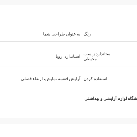
رنگ
به عنوان طراحی شما
 رحمان
فرناندو
استاندارد زیست
استاندارد اروپا
محیطی
ر از کوکو. بسیاری از مشتریان فروشگاه
ممنون از قفسه ی خود. انبار تجه
لباس من را ستایش می کنند. این پوشش جذاب
و بسیار با کیفیت برای درمان سطح است. من
قصد دارم یک نمایشگاه برای کالاهای و
استفاده كردن
آرایش قفسه نمایش، ارتقاء فصلی
راضی هستم
انجام دهم. به من کمک کن تا بعدا طراحی کنم
شگاه لوازم آرایشی و بهداشتی