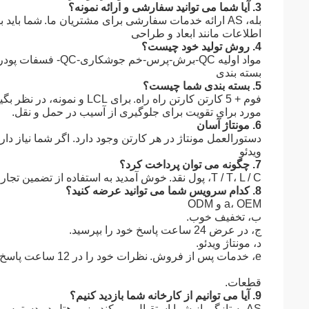
3. آیا شما می توانید سفارشی و ارائه نمونه؟
بله، AS ارائه خدمات سفارشی برای مشتریان ما.
شما باید ب
اطلاعات مانند ابعاد و طراحی
4. روش تولید خود چیست؟
مواد اولیه QC-برش-پرس-خم جوشکاری-QC- فسفات پودر نقاشی QC-
بسته بندی
5. بسته بندی شما چیست؟
فوم + 5 کارتن کارتن راه راه.
برای LCL و نمونه، در نظر بگیرید که از polywood استفاده کنید
مورد برای تقویت برای جلوگیری از آسیب در حمل و نقل.
6. مونتاژ آسان
دستورالعمل مونتاژ در هر کارتن وجود دارد. اگر شما نیاز داری
ویدئو
7. چگونه می توان پرداخت کرد؟
T / T، L / C، پول نقد.
خوش آمدید به استفاده از تضمین تجارت ibaba
8. کدام سرویس شما می توانید عرضه کنید؟
a، OEM و ODM
ب، تخفیف خوب.
ج، در عرض 24 ساعت پاسخ خود را بپرسید.
د، مونتاژ ویدئو.
e، خدمات پس از فروش.
نظرات خود را در 12 ساعت پاسخ دهید.
قطعات.
9. آیا می توانیم از کارخانه شما بازدید کنیم؟
AS به تازگی از شما استقبال می کند رزرو هتل در دسترس است.