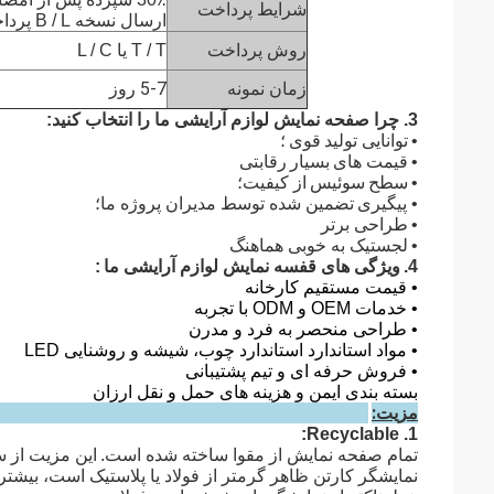
شرایط پرداخت
ارسال نسخه B / L پرداخت می شود
روش پرداخت
T / T یا L / C
زمان نمونه
5-7 روز
3. چرا صفحه نمایش لوازم آرایشی ما را انتخاب کنید:
•
توانایی تولید
قوی
؛
•
قیمت های
بسیار
رقابتی
•
سطح
سوئیس
از کیفیت؛
• پیگیری
تضمین شده توسط مدیران پروژه ما؛
•
طراحی برتر
•
لجستیک به خوبی هماهنگ
ویژگی های قفسه نمایش لوازم آرایشی ما
:
4.
• قیمت مستقیم کارخانه
•
خدمات OEM و ODM با تجربه
•
طراحی منحصر به فرد و مدرن
•
مواد استاندارد استاندارد چوب، شیشه و روشنایی LED
•
فروش حرفه ای و تیم پشتیبانی
بسته بندی ایمن و هزینه های حمل و نقل ارزان
مزیت:
1. Recyclable:
تمام صفحه نمایش از مقوا ساخته شده است.
این مزیت از س
نمایشگر کارتن ظاهر گرمتر از فولاد یا پلاستیک است، بیش