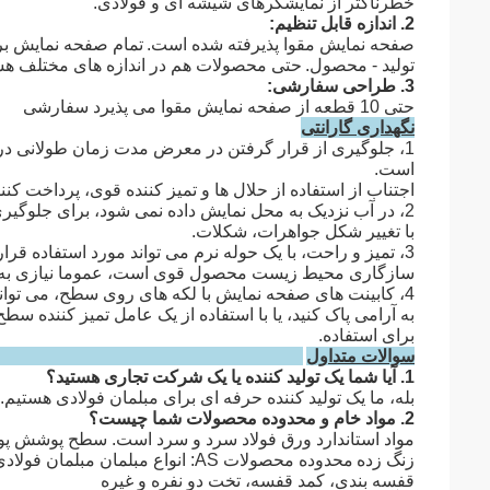
خطرناکتر از نمایشگرهای شیشه ای و فولادی.
2. اندازه قابل تنظیم:
صفحه نمایش مقوا پذیرفته شده است.
تمام صفحه نمایش بر
تولید - محصول.
حتی محصولات هم در اندازه های مختلف هس
3. طراحی سفارشی:
حتی 10 قطعه از صفحه نمایش مقوا می پذیرد سفارشی
نگهداری گارانتی
1، جلوگیری از قرار گرفتن در معرض مدت زمان طولانی د
است.
اجتناب از استفاده از حلال ها و تمیز کننده قوی، پرداخت 
2، در آب نزدیک به محل نمایش داده نمی شود، برای جلوگیری از جذب رطوبت ایجاد می شود
با تغییر شکل جواهرات، شکلات.
3، تمیز و راحت، با یک حوله نرم می تواند مورد استفاده قرار گیرد برای حذف سطح گرد و غبار،
سازگاری محیط زیست محصول قوی است، عموما نیازی به 
4، کابینت های صفحه نمایش با لکه های روی سطح، می تواند برای تمیز کردن پارچه پس از آب خشک استفاده شود
به آرامی پاک کنید، یا با استفاده از یک عامل تمیز کننده
برای استفاده.
سوالات متداول
1. آیا شما یک تولید کننده یا یک شرکت تجاری هستید؟
بله، ما یک تولید کننده حرفه ای برای مبلمان فولادی هستیم.
2. مواد خام و محدوده محصولات شما چیست؟
مواد استاندارد ورق فولاد سرد و سرد است. سطح پوشش پودر
زنگ زده
محدوده محصولات AS: انواع مبلمان مبلمان فولادی، مانند کابینت فلزی، تلفن همراه
قفسه بندی، کمد قفسه، تخت دو نفره و غیره