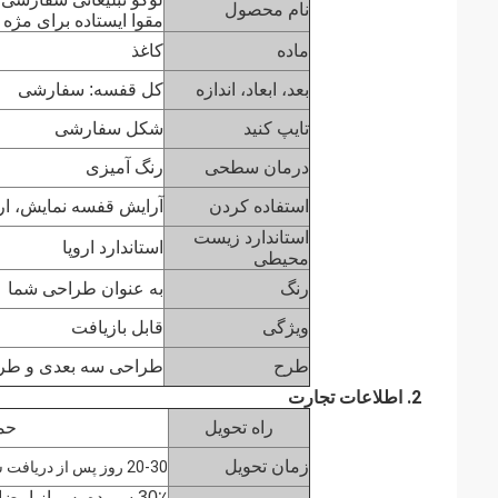
نام محصول
مقوا ایستاده برای مژه
ماده
کاغذ
بعد، ابعاد، اندازه
کل قفسه: سفارشی
تایپ کنید
شکل سفارشی
درمان سطحی
رنگ آمیزی
استفاده كردن
آرایش قفسه نمایش، ار
استاندارد زیست
استاندارد اروپا
محیطی
رنگ
به عنوان طراحی شما
ویژگی
قابل بازیافت
طرح
طراحی سه بعدی و طر
2. اطلاعات تجارت
راه تحویل
حمل
زمان تحویل
20-30 روز پس از دریافت سپرده
30٪ سپرده پس از امضا