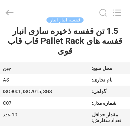
Guangzhou
Ansheng
Display
Shelves
Co.,Ltd.
قفسه انبار انبار
All
Rights
1.5 تن قفسه ذخیره سازی انبار
صفحه
Reserved.
قفسه های Pallet Rack قاب قاب
اصلی
قوی
محصولات
محل منبع:
چین
فیلم
نام تجاری:
AS
های
گواهی:
ISO9001, ISO2015, SGS
شماره مدل:
C07
درباره
ما
مقدار حداقل
10 عدد
تعداد سفارش: