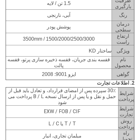
ظرفیت
1.5 تن / لایه
بارگیری
رنگ
آبی، نارنجی
درمان
پوشش پودر
سطحی
ارتفاع
1500/2000/2500/3000 / 3500mm
راست
ویژگی
ساختار KD
نام
قفسه بندی جریان، قفسه ذخیره سازی پرتو، قفسه
محصول
پالت
گواهی
ایزو 9001: 2008
2. اطلاعات تجارت
30٪ سپرده پس از امضای قرارداد، و تعادل باید قبل از
شرایط
حمل و نقل و یا پس از ارسال نسخه B / L پرداخت می
پرداخت
شود
شرایط
EXW / FOB / CIF
تجارت
روش
T / T یا L / C
پرداخت
راه
مبلمان تجاری، انبار
تحویل