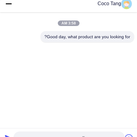
لایه قابل تنظیم قفسه های انباری انبار فولاد نورد سرد
Coco Tang
ISO9001 ISO2015 انبار SGS قفسه های ذخیره سازی روی هم با قفسه
3:58 AM
قفسه های ذخیره سازی انبار با ظرفیت بالا قفسه های ذخیره سازی
قالب 2000*600*2000 میلی متر
Good day, what product are you looking for?
دسته بندی های محبوب
همه
قفسه نمایش 
نمایش قفسه نمایش 
نمایشگاه سوپرمارکت
فروشگاه
ویترین فروشگاه 
قفسه انبار انبار
جواهرات
قفسه نمایش لباس
ورزشی نمایش رک
قفسه نمایش لوازم 
قفسه نمایش داروخانه
آرایشی و بهداشتی