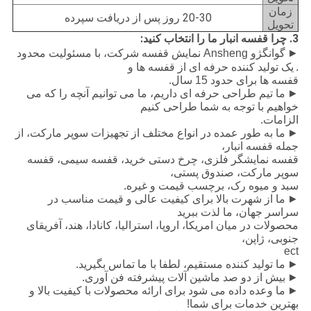
زمان
20-30 روز پس از دریافت سپرده
تحویل
3. چرا قفسه انبار ما را انتخاب کنید:
►
گوانگژو Ansheng نمایش قفسه شرکت، با مسئولیت محدود
.
یک تولید کننده حرفه ای از قفسه ها و
قفسه ها برای حدود 15 سال.
►
ما تیم طراحی حرفه ای داریم، ما می توانیم آنچه را که می
خواهیم با توجه به شما طراحی کنیم
الزامات.
►
ما به طور عمده در انواع مختلف از تجهیزات سوپر مارکت، از
جمله قفسه انبار،
قفسه نمایشگر فلزی، چرخ دستی خرید، قفسه سیمی، قفسه
سوپر مارکت، صندوق پستی،
سبد و میوه رک، برچسب قیمت و غیره.
►
ما از شهرت بالا برای کیفیت عالی و قیمت مناسب در
سراسر جهان، ما لذت ببرید
محصولات در میان امریکا، اروپا، استرالیا، کانادا، هند، آفریقای
جنوبی، ژاپن،
ect
►
ما تولید کننده مستقیم، لطفا با ما تماس بگیرید.
►
بیش از دو صد ماشین آلات پیشرفته فن آوری.
►
ما وعده داده می شود برای ارائه محصولات با کیفیت بالا و
بهترین خدمات برای شما!