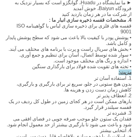
►
ما نمایشگاه در Huadu، گوانگژو است که بسیار نزدیک به
فرودگاه Baiyun، خوش آمدید
از شرکت ما در هر زمان بازدید کنید
قفسه ذخیره سازی انبار
4. مشخصات
ما
:
قفسه های فلزی برای ذخیره سازی لباس با گواهینامه ISO
9001
• پوشش پودر با کیفیت بالا باعث می شود که سطح پوشش پایدار
و کامل باشد.
• بخش های سریال راست و پرت با برنامه های مختلف می آیند.
• سوار شده توسط اتصال، آسان برای تنظیم و جمع آوری.
• اندازه و رنگ های مختلف موجود است.
• تخته های تقویت شده فولاد برای بارگذاری سنگین
مزیت:
1. استفاده آسان تر
بدون هیچ ستونی در جلو، سریع تر برای بارگیری و بارگیری،
کاهش زمان دست زدن و هزینه ها.
2. انعطاف پذیر تر
بارهای ممکن است در هر کجای زمین در طول کل ردیف در یک
قفسه سیلندر قرار گیرد.
3. فشرده تر
فقدان یک ستون جلو موجب صرفه جویی در فضای افقی می
شود و باعث می شود تا بارگیری بیشتر از حد معمول انجام شود.
4. انتخابی بیشتر
هر اسلات بار یا ذخیره سازی بلافاصله قابل دسترسی است.