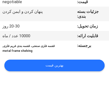
قیمت:
negotiable
تور
کارخانه
جزئیات بسته
پنهان کردن و ایمن کردن
بندی:
کنترل
زمان تحویل:
20-30 روز
کیفیت
قابلیت ارائه:
10000 عدد / ماه
برجسته:
,
قفسه فلزی صنعتی، قفسه بندی فریم فلزی
با
metal frame shelving
ما
بهترین قیمت
تماس
بگیرید
درخواست
نقل قول