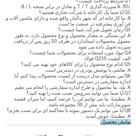
Q1
شرایط پرداخت چیست؟
A: 30٪ سپرده گذاری T / T و تعادل در برابر نسخه B / L.
Q2
آیا شما یک کارخانه یا شرکت تجاری هستید؟
A: ما کارخانه ای که شهر دالیان واقع شده و دارای ماشین آلات و
فن آوری پیشرفته در صنعت ما است.
Q3
زمان تحویل شرکت شما چیست؟
A: این بستگی به مقدار محصول و نوع محصول دارد، به طور
معمول محصولات استاندارد در ظرف 20 روز پس از دریافت
سپرده تحویل داده می شود.
Q4
مواد مورد استفاده برای محصولات شما چیست؟
الف: کیفیت Q235 فولاد.
Q5
کدام نوع محصول را برای کالاهای خود تهیه می کنید؟
A: نقاشی یا پوشش پودری در دسترس است.
Q6
من نمیتوانم مدل درست از لیست محصولات پیدا کنم، آیا
اندازه سفارشی در دسترس است؟
A: بله، ما محصول و طرح اندازه سفارشی را انجام می دهیم.
Q7
آیا شما می توانید سرویس نصب شده را تهیه کنید؟
A: مطمئنا، ما می توانیم این را عرضه کنیم، اما میزان قفسه
سوپرمارکت باید بیش از 50 مجموعه باشد.
Q8
آیا می توانم یک دستور نمونه یا محاکمه ای برای تست بخرم؟
A: مطمئنا، خوش آمدید.
نمایش محصول