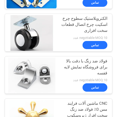
تور
تماس
کارخانه
الکتروپلاستیک سطوح چرخ
اسکیت چرخ اتصال قطعات
کنترل
سخت افزاری
کیفیت
negotiable MOQ:10 عدد
تماس
با
فولاد ضد زنگ با دقت بالا
ما
برای فروشگاه نمایش لایه
تماس
قفسه
بگیرید
negotiable MOQ:10 عدد
تماس
درخواست
CNC ماشین آلات فرایند
نقل قول
مس 0٪ فولاد ضد زنگ
سخت افزار ژیروسکوپ