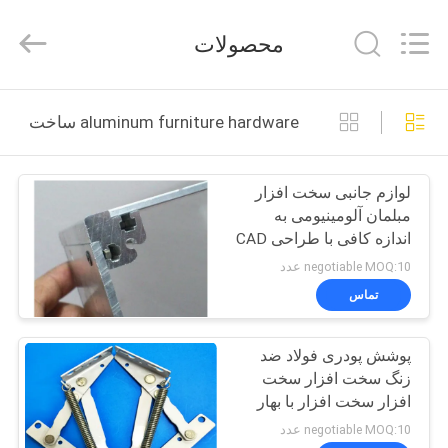
Guangzhou
Ansheng
Display
محصولات
Shelves
Co.,Ltd.
All
Rights
صفحه
Reserved.
aluminum furniture hardware ساخت آنلاین
اصلی
لوازم جانبی سخت افزار
محصولات
مبلمان آلومینیومی به
اندازه کافی با طراحی CAD
فیلم
negotiable MOQ:10 عدد
های
تماس
پوشش پودری فولاد ضد
درباره
زنگ سخت افزار سخت
ما
افزار سخت افزار با بهار
negotiable MOQ:10 عدد