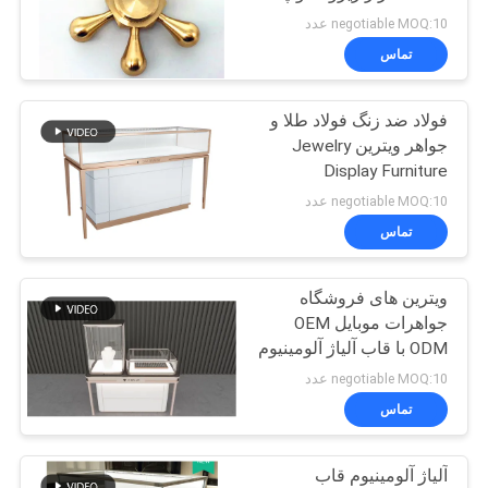
عالی سطح کروم
نقشه
negotiable MOQ:10 عدد
تماس
سایت
فولاد ضد زنگ فولاد طلا و
PRIVACY
جواهر ویترین Jewelry
POLICY
Display Furniture
Customized Size
negotiable MOQ:10 عدد
تماس
ویترین های فروشگاه
جواهرات موبایل OEM
ODM با قاب آلیاژ آلومینیوم
negotiable MOQ:10 عدد
تماس
آلیاژ آلومینیوم قاب