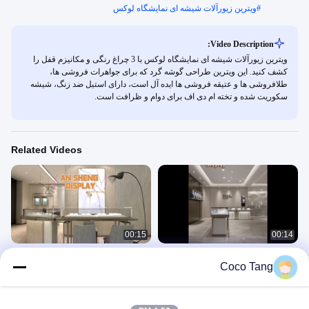
#
ویترین زیورآلات شیشه ای نمایشگاه لوکس
Video Description:
ویترین زیورآلات شیشه ای نمایشگاه لوکس با 3 چراغ رنگی و مکانیزم قفل را
کشف کنید. این ویترین طراحی گوشه گرد که برای جواهرات فروشی ها،
طلافروشی ها و عتیقه فروشی ها ایده آل است، دارای استیل ضد زنگ، شیشه
سکوریت شده و تخته ام دی اف برای دوام و ظرافت است.
Related Videos
00:15
00:14
جعبه نمایش جواهرات شیشه ای چند رنگ /
جواهر فروشی تجاری ویترین های دیواری
Coco Tang
جواهرات مدرن ویترین سبک لوکس
از نوع شامپاین طلایی
珠宝柜
珠宝柜
August 17, 2022
September 02, 2022