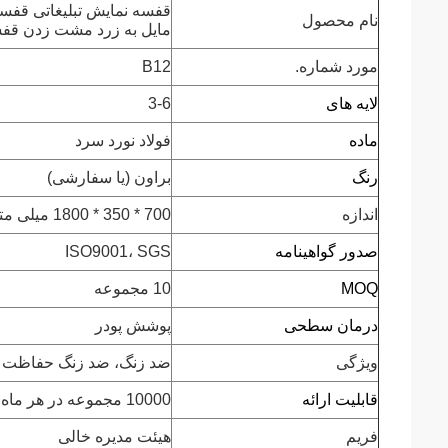
قفسه نمایش تبلیغاتی قفس
نام محصول
مایل به زرد مشت زدن قفس
مورد شماره.
B12
لایه های
3-6
ماده
فولاد نورد سرد
رنگ
براون (یا سفارشی)
اندازه
700 * 350 * 1800 میلی متر
صدور گواهینامه
ISO9001، SGS
MOQ
10 مجموعه
درمان سطحی
پوشش پودر
ویژگی
ضد زنگ، ضد زنگ حفاظت
قابلیت ارائه
10000 مجموعه در هر ماه.
فریم
هیئت مدیره خالی