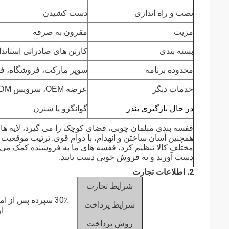
نصب و راه اندازی
دست کشیدن
مزیت
مقرون به صرفه
بسته بندی
کارتن های صادراتی استاندا
محدوده برنامه
سوپر مارکت، فروشگاه، فروش
خدمات دیگر
عرضه OEM، سرویس ODM
در حال بارگیری بندر
گوانگژو یا شنزن
قفسه بندی مبلمان چوبی، فضای کوچک را می گیرد، لایه ها 
همچنین آسان ساختن و انهدام، با دوام قوی.
ترتیب موقعیت بال
مختلف کالا تنظیم کرد، قفسه های ما به فروشنده کمک می کن
دست آورند و به فروش خوبی دست یابند.
2. اطلاعات تجارت
شرایط تجارت
30٪ سپرده پس از ا
شرایط پرداخت
ارس
روش پرداخت