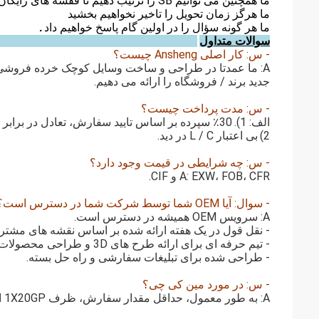
ما همچنین می توانیم SB را ترتیب دهیم تا قفسه های رایگان را جمع آوری کنیم.
ما هرگز زمان تحویل را تاخیر نخواهیم بخشید
ما هر گونه سؤال را در اولین گام پاسخ خواهیم داد
.
سوالات متداول
- س: کار اصلی Ansheng چیست؟
جدید برند / فروشگاه را ارائه می دهیم.
- س: مدت پرداخت چیست؟
الف: 1).
30٪ سپرده بر اساس تایید سفارش، تعادل در برابر B / L نسخه.
2)
بی اعتبار L / C در دید.
- س: چه شرایطی در قیمت وجود دارد؟
A: EXW، FOB، CFR و CIF.
- سوال: آیا OEM شما توسط شرکت شما در دسترس است؟
A: سرویس OEM همیشه در دسترس است.
- نقل قول در یک هفته ارائه شده بر اساس نقشه های مشتر
- تیم حرفه ای برای ارائه طرح های 3D و طراحی محصولات، هزینه رایگان برای طرح.
- طراحی شده برای تبلیغات سفارشی و راه حل بسته.
- س: در مورد مین کی چی؟
A: به طور معمول، حداقل مقدار سفارش، ظرف 1X20GP است.