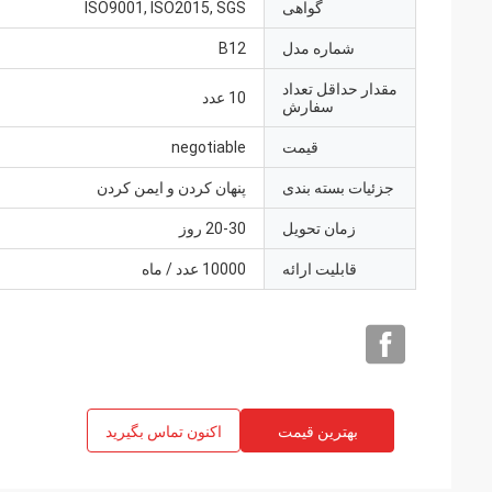
گواهی
ISO9001, ISO2015, SGS
شماره مدل
B12
مقدار حداقل تعداد
10 عدد
سفارش
قیمت
negotiable
جزئیات بسته بندی
پنهان کردن و ایمن کردن
زمان تحویل
20-30 روز
قابلیت ارائه
10000 عدد / ماه
بهترین قیمت
اکنون تماس بگیرید