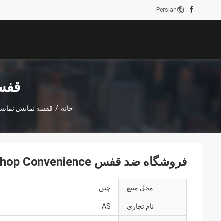
Persian
قفس
خانه
/
قفسه نمایش نمایش
فروشگاه ضد قفس Shop Convenience قفسه بندی / نمایش قفسه های سوپرمارکت
محل منبع
چین
نام تجاری
AS