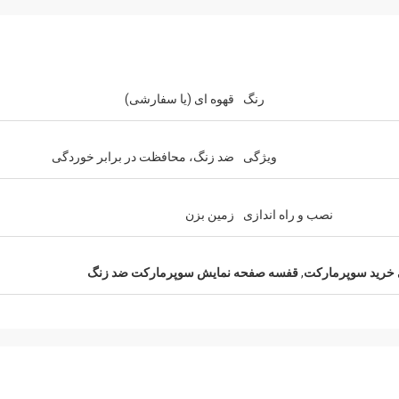
رنگ
قهوه ای (یا سفارشی)
ب رحمان
فرناندو
ویژگی
ضد زنگ، محافظت در برابر خوردگی
تشکر از کوکو. بسیاری از مشتریان فروشگاه
ممنون از قفسه ی خود. انبار
لباس من را ستایش می کنند. این پوشش جذاب
و بسیار با کیفیت برای درمان سطح است. من
قصد دارم یک نمایشگاه برای کالاهای
نصب و راه اندازی
زمین بزن
راضی هستم
انجام دهم. به من کمک کن تا بعدا طراحی کنم
خرید سوپرمارکت
,
قفسه صفحه نمایش سوپرمارکت ضد زنگ