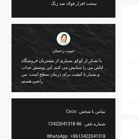
سخت افزار فولاد ضد زنگ
مارکو گالتی
 تجهیزات ورزشی
شما همیشه برای من کار خوبی انجام دادید!
من در حال حاضر منظم به نظر می رسد. و من
قفسه نمایش پنجره فروشگاه کریسمس وارد
 ورزشی
شده است. پس از نصب، ما تصاویر شما را برای
شما ارسال خواهیم کرد. خیلی ممنون
تماس با شخص :
Coco
شماره تلفن :
86-13422041318
WhatsApp :
+8613422041318