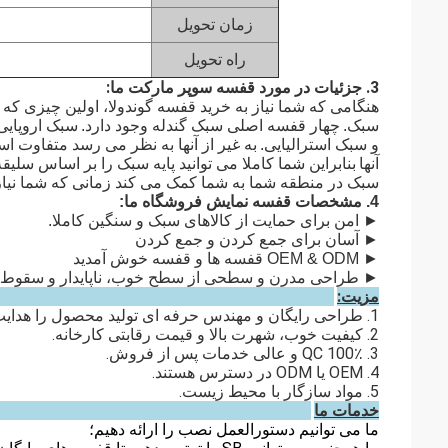
زمان تحویل
راه تحویل
3. جزئیات در مورد قفسه سوپر مارکت ما:
هنگامی که شما نیاز به خرید قفسه گوندولا، اولین چیزی که
سبک.
چهار قفسه اصلی سبک گندله وجود دارد.
سبک اروپایی
و سبک استرالیایی.
به غیر از آنها به نظر می رسد متفاوت ا
آنها
بنابراین شما کاملا می توانید پایه سبک را بر اساس سلیقه
سبک در منطقه شما به شما کمک می کند زمانی که شما نیاز 
4. مشخصات قفسه نمایش فروشگاه ما:
► امن برای حمایت از کالاهای سبک و سنگین کاملا.
► آسان برای جمع کردن و جمع کردن
► OEM & ODM قفسه ها و قفسه خوش آمدید
► طراحی مدرن و سطحی از سطح خوب، ناپایدار و سقوط ن
مزیت:
1. طراحی رایگان و مهندس حرفه ای تولید محصول را هدایت می کند.
2. کیفیت خوب، شهرت بالا و قیمت رقابتی کارخانه.
3. 100٪ QC و عالی خدمات پس از فروش.
4. OEM یا ODM در دسترس هستند.
5. مواد سازگار با محیط زیست.
خدمات ما
ما می توانیم دستورالعمل نصب را ارائه دهیم؛