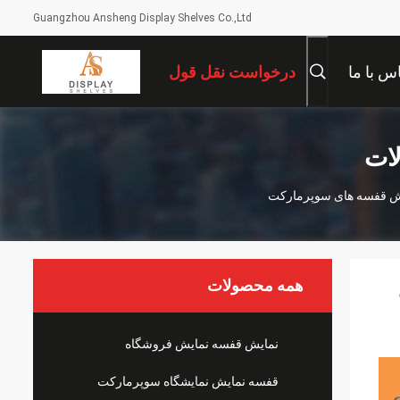
Guangzhou Ansheng Display Shelves Co.,Ltd
س با ما
درخواست نقل قول
ات
همه محصولات
نمایش قفسه نمایش فروشگاه
قفسه نمایش نمایشگاه سوپرمارکت