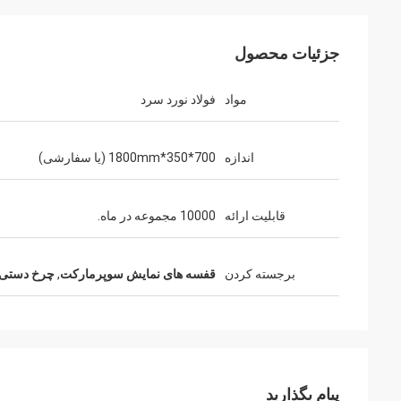
جزئیات محصول
مواد
فولاد نورد سرد
حبی
اندازه
700*350*1800mm (یا سفارشی)
با 
قابلیت ارائه
10000 مجموعه در ماه.
برجسته کردن
قفسه های نمایش سوپرمارکت
,
چرخ دستی 
پیام بگذارید